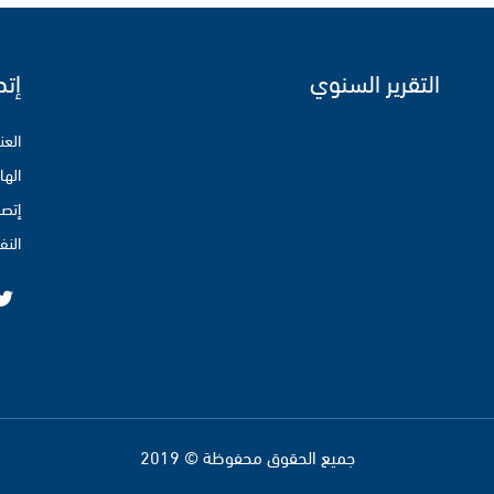
التقرير السنوي
إتص
العنوان : 16 نهج ال
الها
إتصل
النف
جميع الحقوق محفوظة © 2019