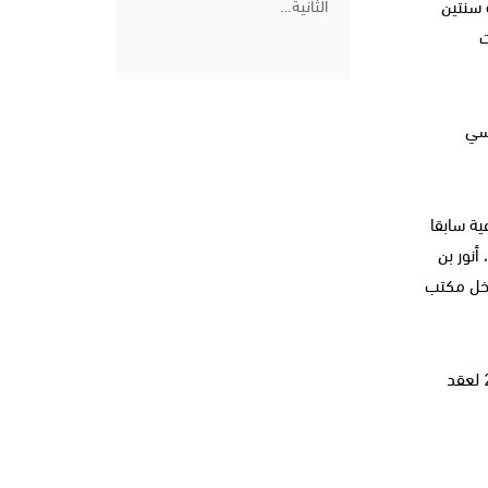
 سنتين
الثانية…
ت
نسي
ية سابقا
أنور بن
اخل مكتب
هذا وقد عقد مكتب المجلس أولى جلساته بعد انتهاء الجلسة التأسيسية وتمّ خلالها ضبط رزنامة العمل وتحديد تاريخ 10 ديسمبر 2018 لعقد