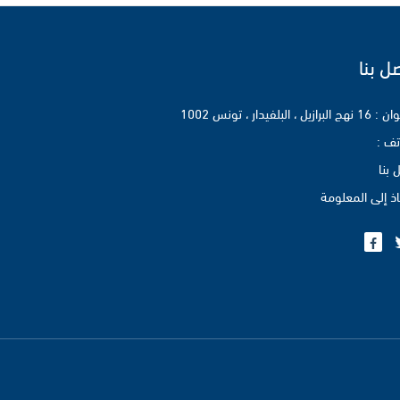
ل بنا
برازيل ، البلفيدار ، تونس 1002
تف :
 بنا
اذ إلى المعلومة