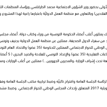
لأولى بحضور وزير الشؤون الاجتماعية محمد الطرابلسي ورؤساء المنظمات الث
فلاحين) وبالتعاون مع منظمة العمل الدوليّة باعتبارها راعية لهذا المشروع 
في أشغال الجلسة التأسيسية حوالي 500 مشارك يمثلون أغلب أعضاء الحكومة التونسية من وزراء وكتاب دولة، أعضاء مج
ن سفراء الدول الصديقة، ممثلين عن منظمة العمل الدولية بجنيف وتونس و
والمركز العربي لإدارة العمل والتشغيل، كافة أعضاء المجلس الوطني للحوار الاجتماعي الممثلين للحكومة (35 عضو) والاتح
للشغل (35 عضو) والاتحاد التونسي للصناعة والتجارة و
ضعة تحت إشراف الوزارة ،والمديرين الجهويين...) ممثلين عن أغلب الوزارات وم
رئاسة الجلسة العامة واقتراح نائبيّه وضبط تركيبة مكتب الجلسة العامة وفقا
لمقتضيات الفصلين 9 و14 من القانون 54 المؤرخ في 24 جويلية 2017 المتعلق بإحداث المجلس الوطني للحوار الاجتماعي وضبط