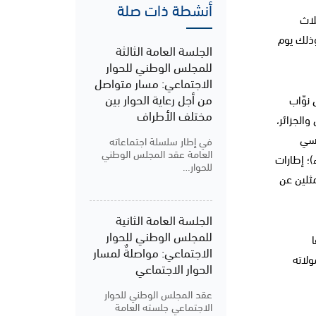
أنشطة ذات صلة
لاث
وذلك يوم
الجلسة العامة الثالثة
للمجلس الوطني للحوار
الاجتماعي: مسار متواصل
من أجل رعاية الحوار بين
لس نوّاب
مختلف الأطراف
الجزائر،
اد العام التونسي
في إطار سلسلة اجتماعاته
العامة عقد المجلس الوطني
الصناعات التقليدية (35 عضو) والإتحاد التونسي للفلاحة والصيد البحري ( 5 أعضاء)؛ إطارات
للحوار…
مثلين عن
الجلسة العامة الثانية
للمجلس الوطني للحوار
الاجتماعي: مواصلةٌ لمسار
 مشمولاته
الحوار الاجتماعي
عقد المجلس الوطني للحوار
الاجتماعي جلسته العامة